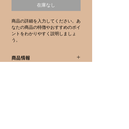
在庫なし
商品の詳細を入力してください。あ
なたの商品の特徴やおすすめのポイ
ントをわかりやすく説明しましょ
う。
商品情報
商品の詳細を入力してください。サイ
返品・返金ポリシー
ズ、素材、取扱説明に加え、商品の特
徴やおすすめのポイントなどを説明し
返品・返金ポリシーを入力してくださ
ましょう。
商品の配送について
い。顧客が商品に満足しなかった場合
や、不備があった場合に行う手続きの
配送地域、料金、所要時間、梱包な
手順などを説明しましょう。内容を明
ど、商品の配送に関する情報を入力し
確にすることで顧客からの信頼を獲得
てください。配送情報を明確にするこ
し、安心して商品を購入していただけ
とで顧客からの信頼を獲得し、安心し
ます。
て商品を購入していただけます。