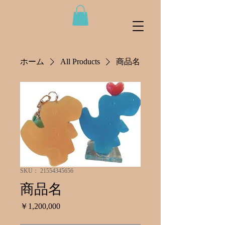
ホーム
All Products
商品名
SKU： 21554345656
商品名
価
￥1,200,000
格